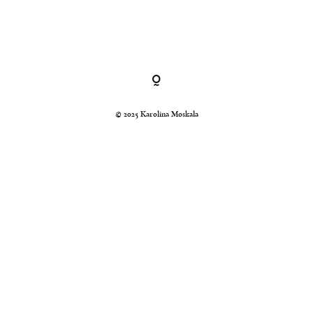
Kraków, Polska, Świat
© 2024 Karolina Moskała
© 2025 Karolina Moskała