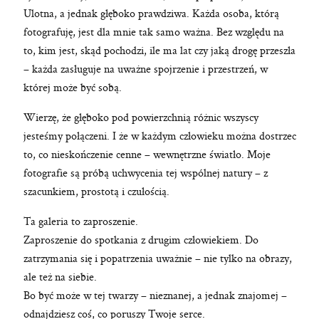
Ulotna, a jednak głęboko prawdziwa. Każda osoba, którą
Kraków, Polska, Świat
fotografuję, jest dla mnie tak samo ważna. Bez względu na
© 2024 Karolina Moskała
to, kim jest, skąd pochodzi, ile ma lat czy jaką drogę przeszła
– każda zasługuje na uważne spojrzenie i przestrzeń, w
której może być sobą.
Wierzę, że głęboko pod powierzchnią różnic wszyscy
jesteśmy połączeni. I że w każdym człowieku można dostrzec
to, co nieskończenie cenne – wewnętrzne światło. Moje
fotografie są próbą uchwycenia tej wspólnej natury – z
szacunkiem, prostotą i czułością.
Ta galeria to zaproszenie.
Zaproszenie do spotkania z drugim człowiekiem. Do
zatrzymania się i popatrzenia uważnie – nie tylko na obrazy,
ale też na siebie.
Bo być może w tej twarzy – nieznanej, a jednak znajomej –
odnajdziesz coś, co poruszy Twoje serce.