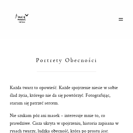
Galerie
Historie
Portrety Obecności
Eventy
Każda twarz to opowieść. Każde spojrzenie niesie w sobie
O mnie
ślad życia, którego nie da się powtórzyć. Fotografując,
staram się patrzeć sercem.
Kontakt
Nie szukam póz ani masek – interesuje mnie to, co
prawdziwe. Cisza ukryta w spojrzeniu, historia zapisana w
rysach twarzy, ludzka obecność, która po prostu
jest
.