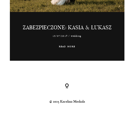
Kraków, Polska, Świat
© 2024 Karolina Moskała
ZABEZPIECZONE: KASIA & ŁUKASZ
15/07/2019
/
wedding
READ MORE
© 2025 Karolina Moskała