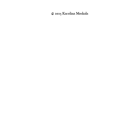
Kraków, Polska, Świat
© 2025 Karolina Moskała
© 2024 Karolina Moskała