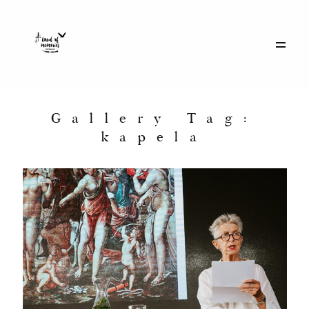
Galerie
Historie
Gallery Tag:
kapela
Eventy
O mnie
Kontakt