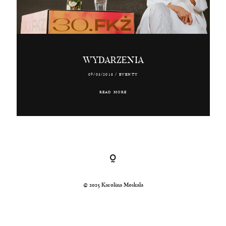
Kraków, Polska, Świat
© 2024 Karolina Moskała
WYDARZENIA
09/03/2018
/
EVENTY
READ MORE
© 2025 Karolina Moskała