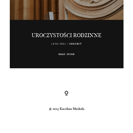
Kraków, Polska, Świat
© 2024 Karolina Moskała
UROCZYSTOŚCI RODZINNE
13/01/2021
/
CHRZEST
READ MORE
© 2025 Karolina Moskała