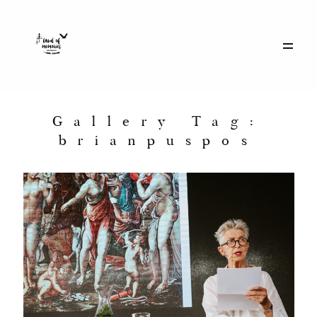
Galerie
Historie
Gallery Tag:
brianpuspos
Eventy
O mnie
Kontakt