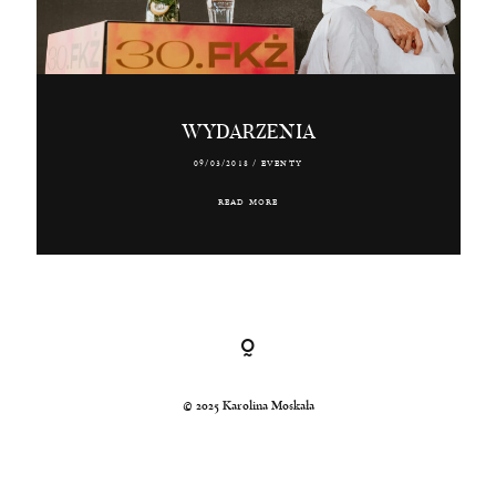
Kraków, Polska, Świat
© 2024 Karolina Moskała
WYDARZENIA
09/03/2018
/
EVENTY
READ MORE
© 2025 Karolina Moskała