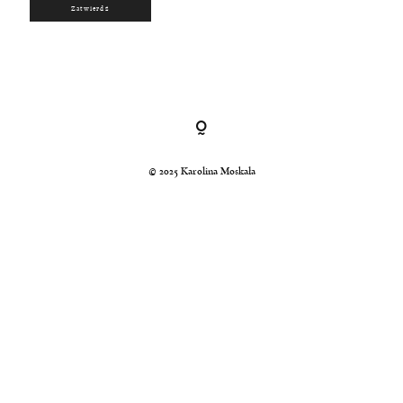
Kraków, Polska, Świat
© 2024 Karolina Moskała
© 2025 Karolina Moskała