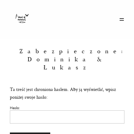
Galerie
Historie
Zabezpieczone:
Dominika &
Łukasz
Eventy
Ta treść jest chroniona hasłem. Aby ją wyświetlić, wpisz
O mnie
poniżej swoje hasło:
Hasło:
Kontakt